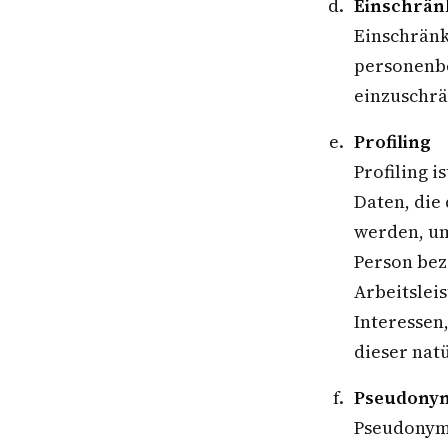
Einschrän
Einschränk
personenbe
einzuschrä
Profiling
Profiling 
Daten, die
werden, um
Person bez
Arbeitslei
Interessen
dieser nat
Pseudonym
Pseudonymi