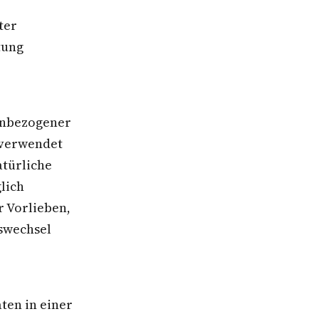
ter
tung
nenbezogener
 verwendet
atürliche
lich
r Vorlieben,
tswechsel
ten in einer