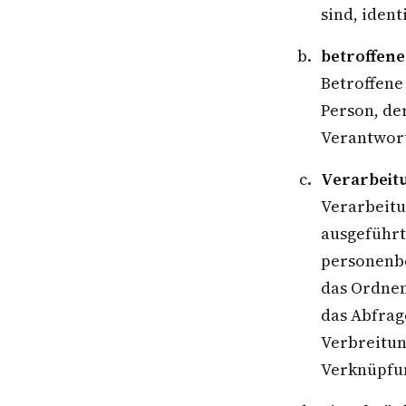
sind, ident
betroffen
Betroffene 
Person, de
Verantwort
Verarbeit
Verarbeitu
ausgeführt
personenbe
das Ordnen
das Abfrag
Verbreitun
Verknüpfun