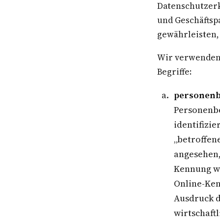
Datenschutzerk
und Geschäftspa
gewährleisten,
Wir verwenden 
Begriffe:
personenb
Personenbe
identifizie
„betroffene
angesehen,
Kennung wi
Online-Ke
Ausdruck d
wirtschaftl