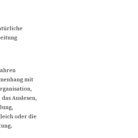
atürliche
beitung
fahren
mmenhang mit
rganisation,
 das Auslesen,
lung,
leich oder die
tung.