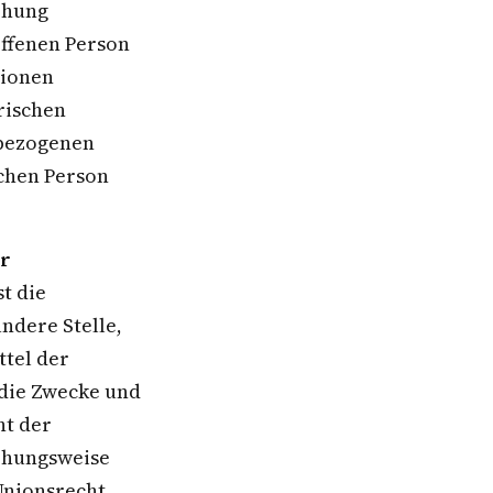
ehung
offenen Person
tionen
rischen
nbezogenen
ichen Person
er
t die
ndere Stelle,
ttel der
die Zwecke und
ht der
iehungsweise
Unionsrecht