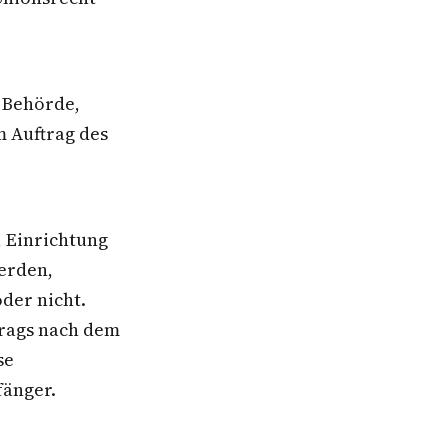
, Behörde,
m Auftrag des
, Einrichtung
erden,
der nicht.
rags nach dem
se
fänger.