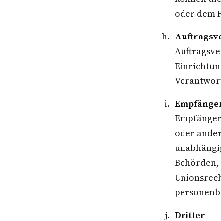
oder dem R
Auftragsv
Auftragsver
Einrichtun
Verantwort
Empfänge
Empfänger 
oder ander
unabhängig
Behörden, 
Unionsrech
personenbe
Dritter