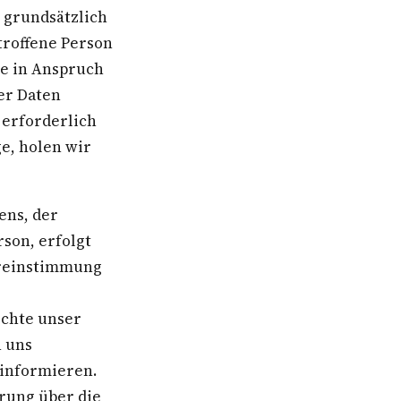
 grundsätzlich
troffene Person
e in Anspruch
er Daten
 erforderlich
e, holen wir
ens, der
son, erfolgt
ereinstimmung
chte unser
n uns
informieren.
rung über die