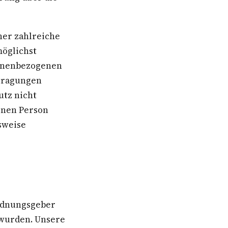
her zahlreiche
öglichst
sonenbezogenen
rtragungen
utz nicht
enen Person
sweise
ordnungsgeber
wurden. Unsere