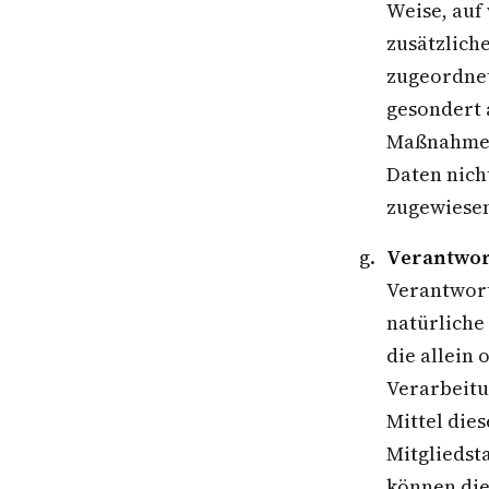
Weise, auf
zusätzlich
zugeordnet
gesondert 
Maßnahmen 
Daten nich
zugewiese
Verantwort
Verantwort
natürliche
die allein
Verarbeitu
Mittel die
Mitgliedst
können die