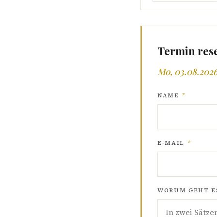
Termin res
Mo, 03.08.2026
NAME
*
E-MAIL
*
WORUM GEHT ES