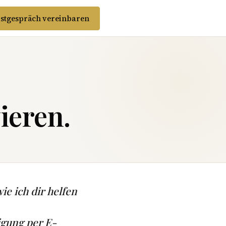
stgespräch vereinbaren
ieren.
ie ich dir helfen
igung per E-