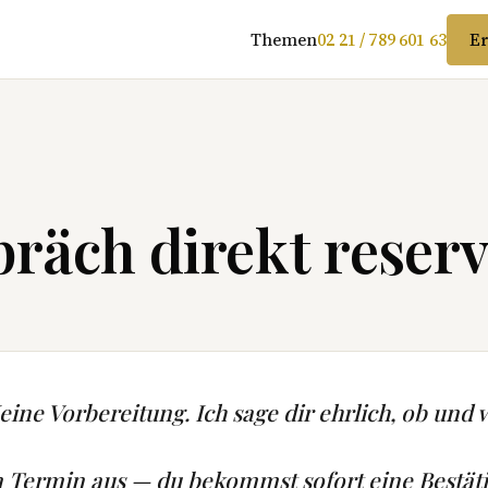
Themen
02 21 / 789 601 63
Er
räch direkt reserv
ine Vorbereitung. Ich sage dir ehrlich, ob und w
n Termin aus — du bekommst sofort eine Bestät