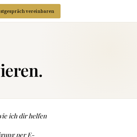
stgespräch vereinbaren
ieren.
ie ich dir helfen
igung per E-