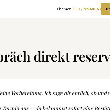
Themen
02 21 / 789 601 63
Er
räch direkt reserv
ine Vorbereitung. Ich sage dir ehrlich, ob und w
n Termin aus — du bekommst sofort eine Bestät