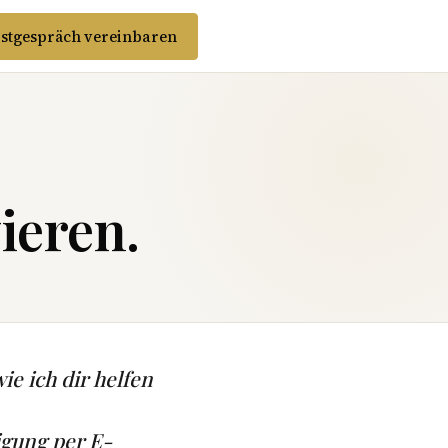
stgespräch vereinbaren
ieren.
ie ich dir helfen
igung per E-