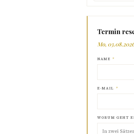
Termin res
Mo, 03.08.2026
NAME
*
E-MAIL
*
WORUM GEHT ES