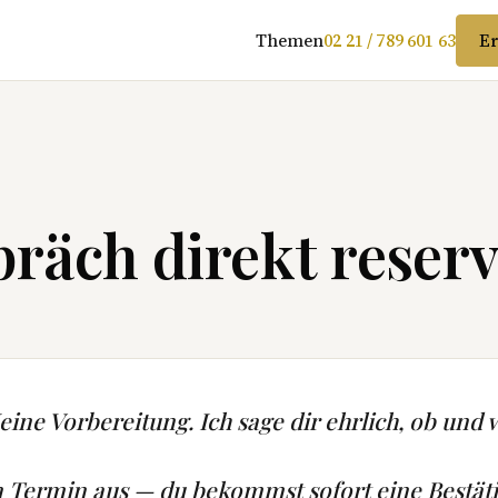
Themen
02 21 / 789 601 63
Er
räch direkt reserv
ine Vorbereitung. Ich sage dir ehrlich, ob und w
n Termin aus — du bekommst sofort eine Bestät