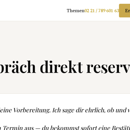
Themen
02 21 / 789 601 63
Er
räch direkt reserv
ine Vorbereitung. Ich sage dir ehrlich, ob und w
n Termin aus — du bekommst sofort eine Bestät