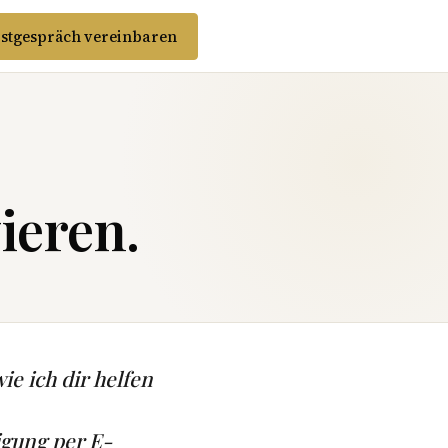
stgespräch vereinbaren
ieren.
ie ich dir helfen
igung per E-