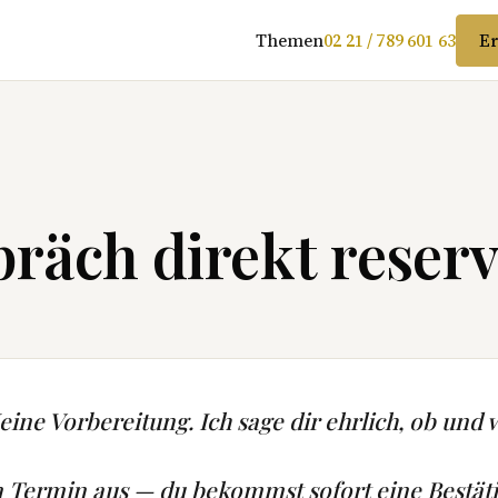
Themen
02 21 / 789 601 63
Er
räch direkt reserv
ine Vorbereitung. Ich sage dir ehrlich, ob und w
n Termin aus — du bekommst sofort eine Bestät