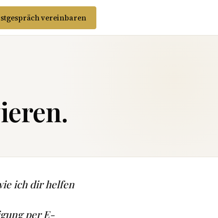
stgespräch vereinbaren
ieren.
ie ich dir helfen
igung per E-