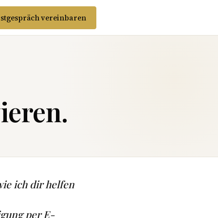
stgespräch vereinbaren
ieren.
ie ich dir helfen
igung per E-