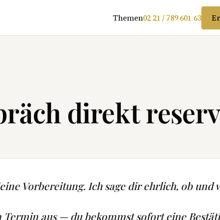
Themen
02 21 / 789 601 63
Er
räch direkt reserv
ine Vorbereitung. Ich sage dir ehrlich, ob und w
n Termin aus — du bekommst sofort eine Bestät