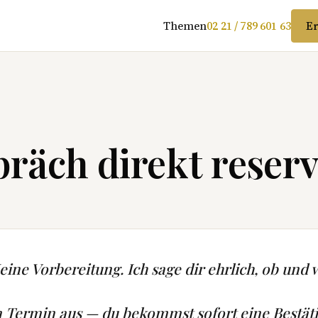
Themen
02 21 / 789 601 63
Er
räch direkt reserv
ine Vorbereitung. Ich sage dir ehrlich, ob und w
n Termin aus — du bekommst sofort eine Bestät