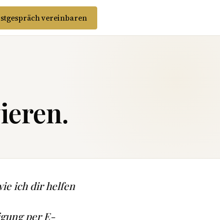
stgespräch vereinbaren
ieren.
ie ich dir helfen
igung per E-