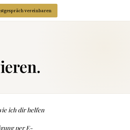
stgespräch vereinbaren
ieren.
ie ich dir helfen
igung per E-