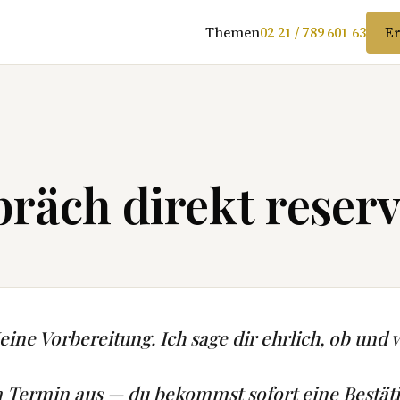
Themen
02 21 / 789 601 63
Er
räch direkt reserv
ine Vorbereitung. Ich sage dir ehrlich, ob und w
n Termin aus — du bekommst sofort eine Bestät