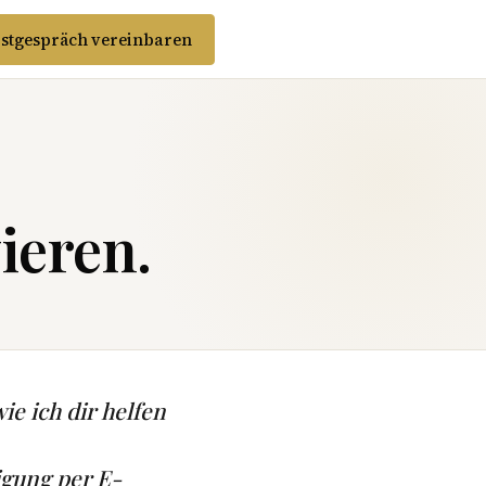
stgespräch vereinbaren
ieren.
ie ich dir helfen
igung per E-