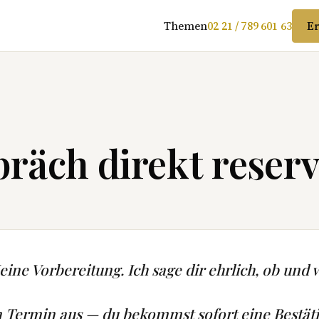
Themen
02 21 / 789 601 63
Er
räch direkt reserv
ine Vorbereitung. Ich sage dir ehrlich, ob und w
n Termin aus — du bekommst sofort eine Bestät