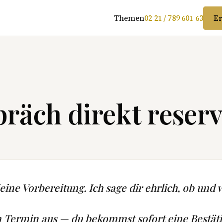
Themen
02 21 / 789 601 63
Er
räch direkt reserv
ine Vorbereitung. Ich sage dir ehrlich, ob und w
n Termin aus — du bekommst sofort eine Bestät