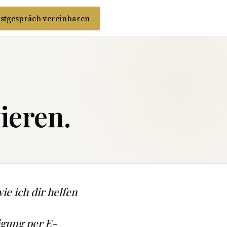
stgespräch vereinbaren
ieren.
ie ich dir helfen
igung per E-